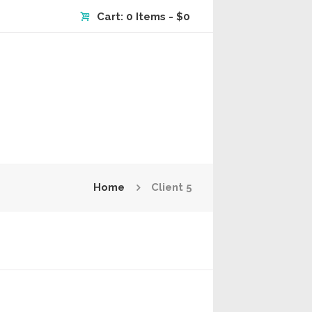
Cart:
0 Items
-
$0
Home
Client 5