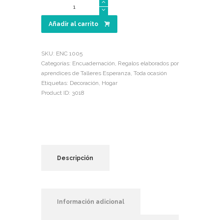
Florero
decorativo
cantidad
Añadir al carrito
SKU:
ENC 1005
Categorías:
Encuadernación
,
Regalos elaborados por
aprendices de Talleres Esperanza
,
Toda ocasión
Etiquetas:
Decoración
,
Hogar
Product ID:
3018
Descripción
Información adicional