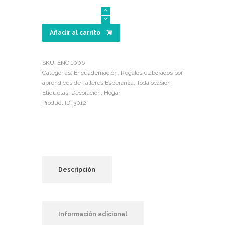
Florero
decorativo
cantidad
Añadir al carrito
SKU:
ENC 1006
Categorías:
Encuadernación
,
Regalos elaborados por
aprendices de Talleres Esperanza
,
Toda ocasión
Etiquetas:
Decoración
,
Hogar
Product ID:
3012
Descripción
Información adicional