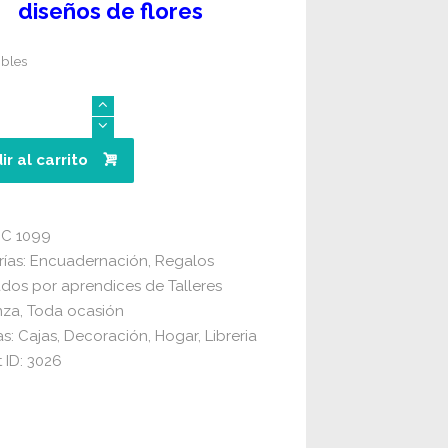
diseños de flores
ibles
iva
d
ir al carrito
C 1099
ías:
Encuadernación
,
Regalos
dos por aprendices de Talleres
nza
,
Toda ocasión
as:
Cajas
,
Decoración
,
Hogar
,
Libreria
 ID:
3026