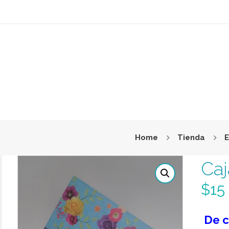
Home
Tienda
E
Caj
$
15
De c