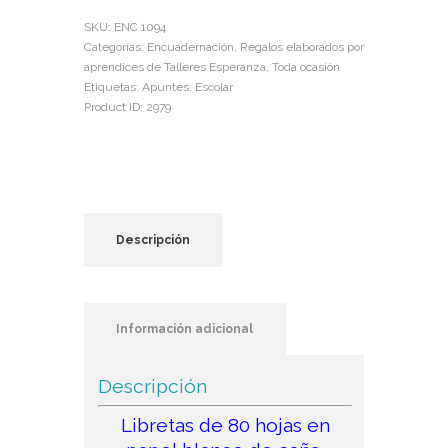
cantidad
SKU:
ENC 1094
Categorías:
Encuadernación
,
Regalos elaborados por
aprendices de Talleres Esperanza
,
Toda ocasión
Etiquetas:
Apuntes
,
Escolar
Product ID:
2979
Descripción
Información adicional
Descripción
Libretas de 80 hojas en