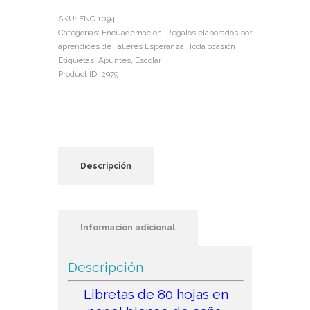
cantidad
SKU:
ENC 1094
Categorías:
Encuadernación
,
Regalos elaborados por
aprendices de Talleres Esperanza
,
Toda ocasión
Etiquetas:
Apuntes
,
Escolar
Product ID:
2979
Descripción
Información adicional
Descripción
Libretas de 80 hojas en